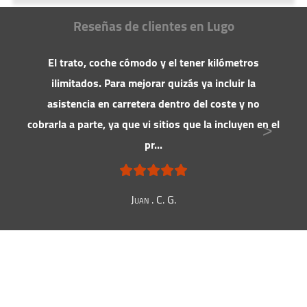
Hemos detectado una
estabilidad
en
Nuestra recomendación
Reseñas de clientes en Lugo
los precios de alquiler de furgonetas en
Valore con tranquilidad nuestra flota
Lugo.
de vehículos; la demanda actual es
normal.
Nuestra recomendación
El trato, coche cómodo y el tener kilómetros
Es un buen momento para reservar,
ilimitados. Para mejorar quizás ya incluir la
C
evite subidas si se demora mucho.
asistencia en carretera dentro del coste y no
cobrarla a parte, ya que vi sitios que la incluyen en el
ac
>
pr...
Juan . C. G.