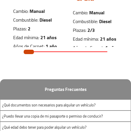
20m³ para los portes más grandes. Si viajas en
grupo, también disponemos de furgonetas y
Cambio:
Manual
Cambio:
Manual
monovolúmenes de 6, 7 y 9 pasajeros para
Combustible:
Diesel
Combustible:
Diesel
garantizar un viaje cómodo y seguro.
Plazas:
2
Plazas:
2/3
Edad mínima:
21 años
Edad mínima:
21 años
Años de Carnet:
1 año
Años de Carnet:
1 año
Dimensiones de carga
Dimensiones de carga
1.50m
x
1.20m
x
2.20m
x
1.30m
x
1.20m
1.40m
Preguntas Frecuentes
(largo x ancho x
(largo x ancho x
¿Qué documentos son necesarios para alquilar un vehículo?
alto)
alto)
¿Puedo llevar una copia de mi pasaporte o permiso de conducir?
¿Qué edad debo tener para poder alquilar un vehículo?