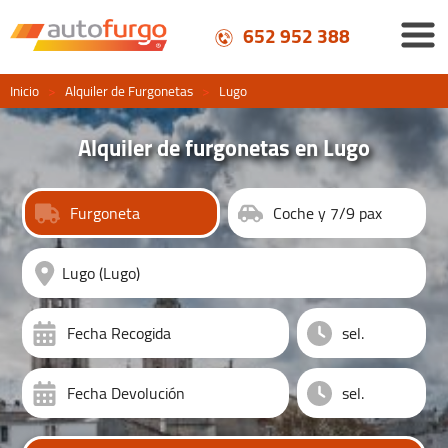
652 952 388
Inicio
>
Alquiler de Furgonetas
>
Lugo
Alquiler de furgonetas en Lugo
Furgoneta
Coche y 7/9 pax
Fecha Recogida
Fecha Devolución