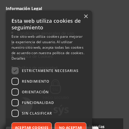
Información Legal
×
Aviso legal
Esta web utiliza cookies de
seguimiento
Condiciones generales de uso
Este sitio web utiliza cookies para mejorar
la experiencia del usuario. Al utilizar
Facturas
nuestro sitio web, acepta todas las cookies
de acuerdo con nuestra política de cookies.
Política de Cookies
Detalles
Política de privacidad
ESTRICTAMENTE NECESARIAS
RENDIMIENTO
ORIENTACIÓN
FUNCIONALIDAD
SIN CLASIFICAR
Llama Ahora al 652 952 388
Acceso para Agencias
ACEPTAR COOKIES
NO ACEPTAR