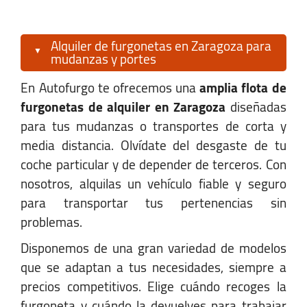
Lunes-Viernes:
13:00 - 14:00
Alquiler de furgonetas en Zaragoza para
Sábado:
15:30 - 16:30
mudanzas y portes
Domingo:
15:45 - 20:00
En Autofurgo te ofrecemos una
amplia flota de
furgonetas de alquiler en Zaragoza
diseñadas
para tus mudanzas o transportes de corta y
Zaragoza - AVE Estación
media distancia. Olvídate del desgaste de tu
ESTACION AVE DELICIAS LLEGADAS
coche particular y de depender de terceros. Con
nosotros, alquilas un vehículo fiable y seguro
"JOSE PEDRO PEREZ LLORCA S/N
para transportar tus pertenencias sin
Zaragoza, Zaragoza 50017
problemas.
Disponemos de una gran variedad de modelos
que se adaptan a tus necesidades, siempre a
+34 652 952 388
precios competitivos. Elige cuándo recoges la
zaragoza@autofurgo.com
furgoneta y cuándo la devuelves para trabajar