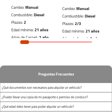
Cambio:
Manual
Cambio:
Manual
Combustible:
Diesel
Combustible:
Diesel
Plazas:
2
Plazas:
2/3
Edad mínima:
21 años
Edad mínima:
21 años
Años de Carnet:
1 año
Años de Carnet:
1 año
Dimensiones de carga
Dimensiones de carga
1.50m
x
1.20m
x
2.20m
x
1.30m
x
1.20m
1.40m
Preguntas Frecuentes
(largo x ancho x
(largo x ancho x
¿Qué documentos son necesarios para alquilar un vehículo?
alto)
alto)
¿Puedo llevar una copia de mi pasaporte o permiso de conducir?
¿Qué edad debo tener para poder alquilar un vehículo?