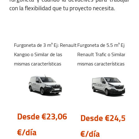
Ver Mapa
con la flexibilidad que tu proyecto necesita.
Horario:
Lunes-Viernes:
07:00 - 22:00
Furgoneta de 3 m³
Ej: Renault
Furgoneta de 5.5 m³
Ej:
Sábado:
09:00 - 17:00
Kangoo
o Similar de las
Renault Trafic
o Similar de las
Domingo:
09:00 - 21:00
mismas características
mismas características
Desde €23,
06
Desde €24,
53
€/día
€/día