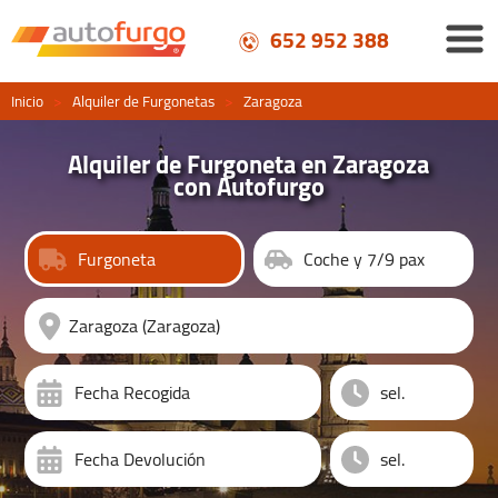
652 952 388
Inicio
>
Alquiler de Furgonetas
>
Zaragoza
Alquiler de Furgoneta en Zaragoza
con Autofurgo
Furgoneta
Coche y 7/9 pax
Fecha Recogida
Fecha Devolución