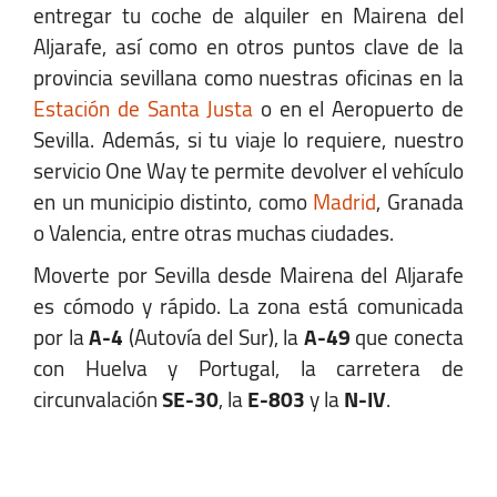
entregar tu coche de alquiler en Mairena del
Aljarafe, así como en otros puntos clave de la
+34 652 952 388
provincia sevillana como nuestras oficinas en la
sevillaSJ@autofurgo.com
Estación de Santa Justa
o en el Aeropuerto de
Sevilla. Además, si tu viaje lo requiere, nuestro
Ver Mapa
servicio One Way te permite devolver el vehículo
en un municipio distinto, como
Madrid
, Granada
Horario:
o Valencia, entre otras muchas ciudades.
Lunes-Viernes:
07:30 - 22:00
Moverte por Sevilla desde Mairena del Aljarafe
Sábado:
07:30 - 21:00
es cómodo y rápido. La zona está comunicada
Domingo:
07:30 - 21:00
por la
A-4
(Autovía del Sur), la
A-49
que conecta
con Huelva y Portugal, la carretera de
circunvalación
SE-30
, la
E-803
y la
N-IV
.
Tomares
Avenida De Aljarafe, 14 LOCAL 13