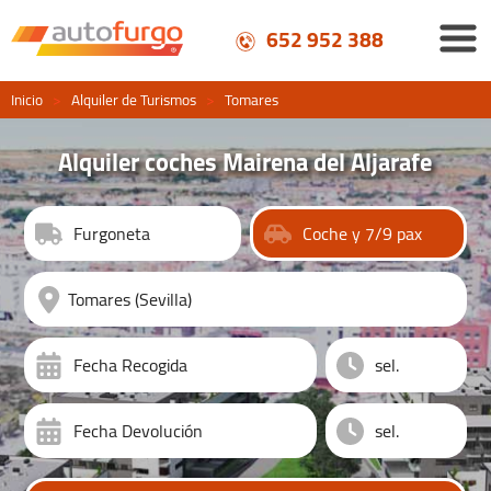
652 952 388
Inicio
>
Alquiler de Turismos
>
Tomares
Alquiler coches Mairena del Aljarafe
Furgoneta
Coche y 7/9 pax
Fecha Recogida
Fecha Devolución