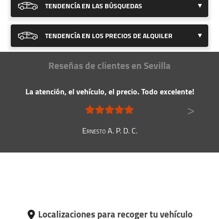
TENDENCÍA EN LAS BÚSQUEDAS
Hemos detectado una
notable subida
TENDENCÍA EN LOS PRECIOS DE ALQUILER
en las búsquedas de coches en esta
localidad.
Hemos detectado una
estabilidad
en
Nuestra recomendación
Reseñas de clientes en Sevilla
los precios de alquiler de coches en
Reservar pronto, ya que la demanda
Sevilla.
esta subiendo y así evita quedarse sin
vehículo.
Nuestra recomendación
La atención, el vehículo, el precio. Todo excelente!
Es un buen momento para reservar,
evite subidas si se demora mucho.
>
Ernesto A. P. D. C.
Localizaciones para recoger tu vehículo