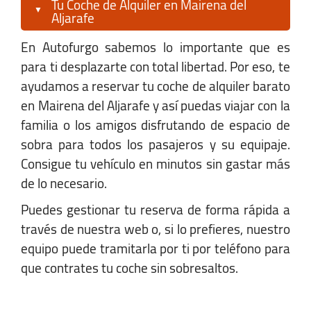
Tu Coche de Alquiler en Mairena del
Domingo:
07:00 - 23:00
Aljarafe
En Autofurgo sabemos lo importante que es
Dos Hermanas
para ti desplazarte con total libertad. Por eso, te
ayudamos a reservar tu coche de alquiler barato
Opel Divisa. Carretera N-4, km 555,2
en Mairena del Aljarafe y así puedas viajar con la
Dos Hermanas, Sevilla 41700
familia o los amigos disfrutando de espacio de
sobra para todos los pasajeros y su equipaje.
Consigue tu vehículo en minutos sin gastar más
+34 652 952 388
de lo necesario.
dosH@autofurgo.com
Puedes gestionar tu reserva de forma rápida a
través de nuestra web o, si lo prefieres, nuestro
Ver Mapa
equipo puede tramitarla por ti por teléfono para
que contrates tu coche sin sobresaltos.
Horario:
Lunes-Viernes:
08:00 - 13:00