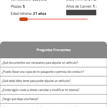
Horario:
Años de Carnet:
1 año
Plazas:
5
Edad mínima:
21 años
Lunes-Viernes:
08:00 - 19:00
Años de Carnet:
1 año
Sábado:
09:00 - 17:00
3 maletas pequeñas
Domingo:
09:00 - 17:00
2 maletas pequeñas
Preguntas Frecuentes
Pol.Ind. La Negrilla
Pol. Ind. La Negrilla. C/Tipografía nº 16
¿Qué documentos son necesarios para alquilar un vehículo?
(Nave 3)
¿Puedo llevar una copia de mi pasaporte o permiso de conducir?
Sevilla Este, Sevilla 41016
¿Qué edad debo tener para poder alquilar un vehículo?
¿Existe algún coste si deseo cancelar o modificar mi reserva?
+34 652 952 388
¿Tengo que dejar una fianza?