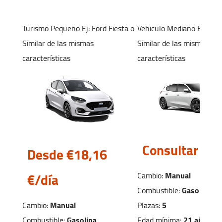
Sábado:
09:00 - 13:00
Domingo:
Cerrado
Turismo Pequeño
Ej: Ford Fiesta
o
Vehiculo Mediano
Ej: For
Similar de las mismas
Similar de las mismas
características
características
Sevilla Cartuja
C.C TORRE SEVILLA CAMINO
DESCUBRIMIENTOS, S N
Sevilla Cartuja, Sevilla 41092
Consultar
Desde €18,
16
+34 652 952 388
€/día
Cambio:
Manual
sevillaC@autofurgo.com
Combustible:
Gasolina
Ver Mapa
Plazas:
5
Cambio:
Manual
Edad mínima:
21 años
Combustible:
Gasolina