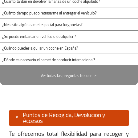
sevillaE@autofurgo.com
¿Cuánto tardan en devolver la fianza de un coche alquilado?
Ver Mapa
¿Cuánto tiempo puedo retrasarme al entregar el vehículo?
¿Necesito algún carnet especial para furgonetas?
Horario:
¿Se puede embarcar un vehículo de alquiler ?
Lunes-Viernes:
08:00 - 18:00
¿Cuándo puedes alquilar un coche en España?
Sábado:
09:00 - 13:00
¿Dónde es necesario el carnet de conducir internacional?
Domingo:
09:00 - 13:00
Ver todas las preguntas frecuentes
Estación AVE Santa Justa
Estación Santa Justa | Avda.Kansas City,
Puntos de Recogida, Devolución y
s/n.
Accesos
Sevilla Santa Justa, Sevilla 41007
Te ofrecemos total flexibilidad para recoger y