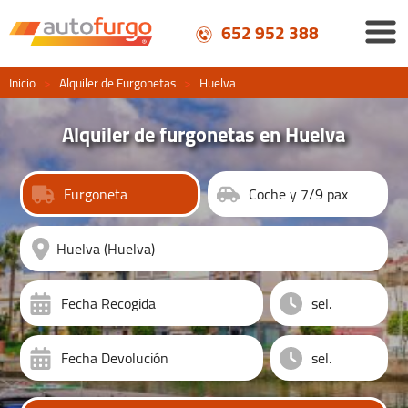
652 952 388
Inicio
>
Alquiler de Furgonetas
>
Huelva
Alquiler de furgonetas en Huelva
Furgoneta
Coche y 7/9 pax
Fecha Recogida
Fecha Devolución