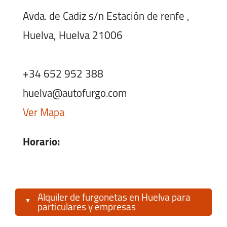
Avda. de Cadiz s/n Estación de renfe ,
Huelva, Huelva 21006
+34 652 952 388
huelva@autofurgo.com
Ver Mapa
Horario:
Lunes-Viernes:
08:00 - 18:00
Sábado:
09:00 - 13:00
Alquiler de furgonetas en Huelva para
Domingo:
09:00 - 13:00
particulares y empresas