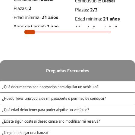
Combustible:
Diesel
Plazas:
2
Plazas:
2/3
Edad mínima:
21 años
Edad mínima:
21 años
Años de Carnet:
1 año
Años de Carnet:
1 año
Dimensiones de carga
Dimensiones de carga
1.50m
x
1.20m
x
2.20m
x
1.30m
x
1.20m
1.40m
Preguntas Frecuentes
(largo x ancho x
(largo x ancho x
¿Qué documentos son necesarios para alquilar un vehículo?
alto)
alto)
¿Puedo llevar una copia de mi pasaporte o permiso de conducir?
¿Qué edad debo tener para poder alquilar un vehículo?
¿Existe algún coste si deseo cancelar o modificar mi reserva?
¿Tengo que dejar una fianza?