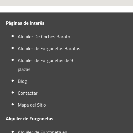
carreteras nacionales
N-431
y
N-435
conectan
la zona con la frontera portuguesa y Badajoz.
Páginas de Interés
Alquiler De Coches Barato
Alquiler de Furgonetas Baratas
Alquiler de Furgonetas de 9
plazas
Blog
Contactar
Mapa del Sitio
Alquiler de Furgonetas
Alquiler de Furgoneta en