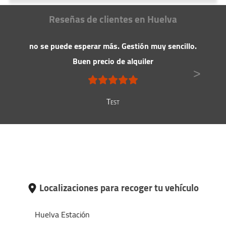
Hemos detectado una
fuerte bajada
Nuestra recomendación
Reseñas de clientes en Huelva
en los precios de alquiler de furgonetas
Es el momento de conseguir su
en Huelva.
vehiculo al mejor precio posible.
Nuestra recomendación
no se puede esperar más. Gestión muy sencillo.
Reservar pronto, ya que esta tarifa es
Buen precio de alquiler
una ganga.
>
Test
Localizaciones para recoger tu vehículo
Huelva Estación