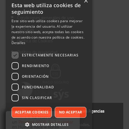
×
Aviso legal
Esta web utiliza cookies de
seguimiento
Condiciones generales de uso
Este sitio web utiliza cookies para mejorar
la experiencia del usuario. Al utilizar
Facturas
nuestro sitio web, acepta todas las cookies
de acuerdo con nuestra política de cookies.
Política de Cookies
Detalles
Política de privacidad
ESTRICTAMENTE NECESARIAS
RENDIMIENTO
ORIENTACIÓN
FUNCIONALIDAD
SIN CLASIFICAR
Llama Ahora al 652 952 388
Acceso para Agencias
ACEPTAR COOKIES
NO ACEPTAR
Susana B
ha reservado
un
Peugeot 5008, 5+2 o similar
©Autofurgo. Todos los derechos Reservados.
MOSTRAR DETALLES
en Huesca hace 4 horas