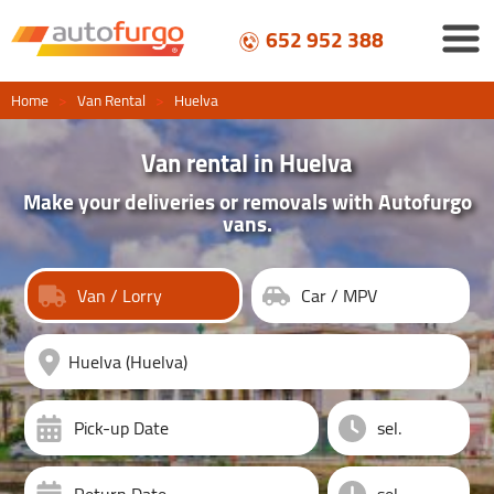
652 952 388
Home
>
Van Rental
>
Huelva
Van rental in Huelva
Make your deliveries or removals with Autofurgo
vans.
Van / Lorry
Car / MPV
Pick-up Date