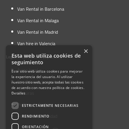
49
(V Centenary Highway) and the
A-66
(Ruta
Van Rental in Barcelona
de la Plata Highway). Other important routes
that connect with the province of Huelva are the
Van Rental in Malaga
A-483, A-497, H-30, H-31, N-431 and N-435.
Van Rental in Madrid
Van hire in Valencia
×
Esta web utiliza cookies de
Legal Information (Spanish)
seguimiento
Aviso legal
Este sitio web utiliza cookies para mejorar
la experiencia del usuario. Al utilizar
Condiciones generales de uso
nuestro sitio web, acepta todas las cookies
de acuerdo con nuestra política de cookies.
Facturas
Detalles
Política de Cookies
ESTRICTAMENTE NECESARIAS
Política de privacidad
RENDIMIENTO
ORIENTACIÓN