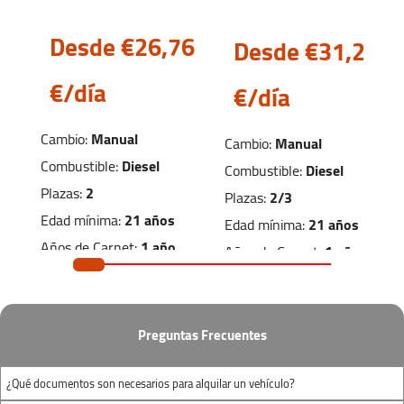
business.
Desde €26,
76
Desde €31,
23
Planning to travel around the province of Huelva
with family or friends? We also have
minivans
€/día
€/día
for 6, 7 or 9 passengers
. Thanks to our vehicles,
you can travel throughout Huelva as you wish
Cambio:
Manual
Cambio:
Manual
and enjoy a great vacation.
Combustible:
Diesel
Combustible:
Diesel
Plazas:
2
Plazas:
2/3
Edad mínima:
21 años
Edad mínima:
21 años
Años de Carnet:
1 año
Años de Carnet:
1 año
Dimensiones de carga
Dimensiones de carga
Preguntas Frecuentes
1.50m
x
1.20m
x
2.20m
x
1.30m
x
1.20m
1.40m
¿Qué documentos son necesarios para alquilar un vehículo?