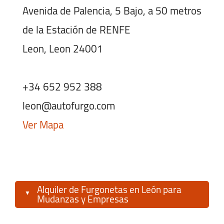
Avenida de Palencia, 5 Bajo, a 50 metros
de la Estación de RENFE
Leon, Leon 24001
+34 652 952 388
leon@autofurgo.com
Ver Mapa
Horario:
Lunes-Viernes:
08:00 - 19:00
Alquiler de Furgonetas en León para
Sábado:
09:00 - 19:00
Mudanzas y Empresas
Domingo:
09:00 - 19:00