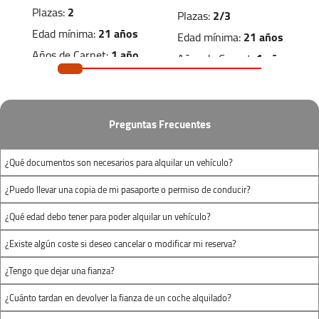
Domingo:
Cerrado
Plazas:
2
Plazas:
2/3
Edad mínima:
21 años
Edad mínima:
21 años
Años de Carnet:
1 año
Años de Carnet:
1 año
Dimensiones de carga
Dimensiones de carga
Preguntas Frecuentes
1.50m
x
1.20m
x
2.20m
x
1.30m
x
1.20m
1.40m
¿Qué documentos son necesarios para alquilar un vehículo?
(largo x ancho x
(largo x ancho x
¿Puedo llevar una copia de mi pasaporte o permiso de conducir?
alto)
alto)
¿Qué edad debo tener para poder alquilar un vehículo?
¿Existe algún coste si deseo cancelar o modificar mi reserva?
¿Tengo que dejar una fianza?
¿Cuánto tardan en devolver la fianza de un coche alquilado?