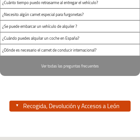
¿Cuánto tiempo puedo retrasarme al entregar el vehículo?
¿Necesito algún carnet especial para furgonetas?
¿Se puede embarcar un vehículo de alquiler ?
¿Cuándo puedes alquilar un coche en España?
¿Dónde es necesario el carnet de conducir internacional?
Ver todas las preguntas frecuentes
Recogida, Devolución y Accesos a León
Te facilitamos la logística para que gestiones tu
tiempo de la forma más eficiente. Podrás
recoger y entregar tu furgoneta de alquiler en