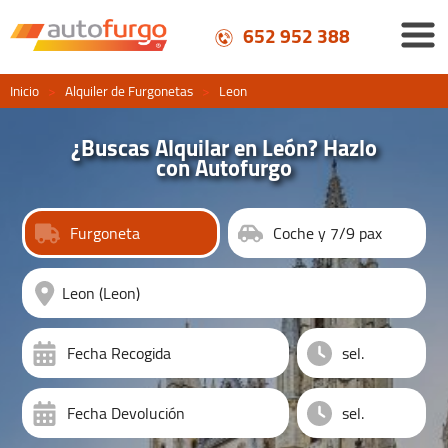
652 952 388
Inicio
>
Alquiler de Furgonetas
>
Leon
¿Buscas Alquilar en León? Hazlo
con Autofurgo
Furgoneta
Coche y 7/9 pax
Fecha Recogida
Fecha Devolución