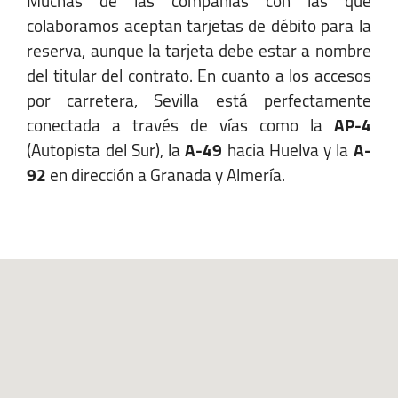
Muchas de las compañías con las que
colaboramos aceptan tarjetas de débito para la
+34 652 952 388
reserva, aunque la tarjeta debe estar a nombre
sevillaSJ@autofurgo.com
del titular del contrato. En cuanto a los accesos
por carretera, Sevilla está perfectamente
Ver Mapa
conectada a través de vías como la
AP-4
(Autopista del Sur), la
A-49
hacia Huelva y la
A-
Horario:
92
en dirección a Granada y Almería.
Lunes-Viernes:
07:30 - 22:00
Sábado:
07:30 - 21:00
Domingo:
07:30 - 21:00
Tomares
Avenida De Aljarafe, 14 LOCAL 13