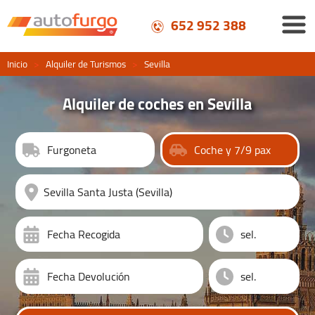
652 952 388
Inicio
>
Alquiler de Turismos
>
Sevilla
Alquiler de coches en Sevilla
Furgoneta
Coche y 7/9 pax
Fecha Recogida
Fecha Devolución