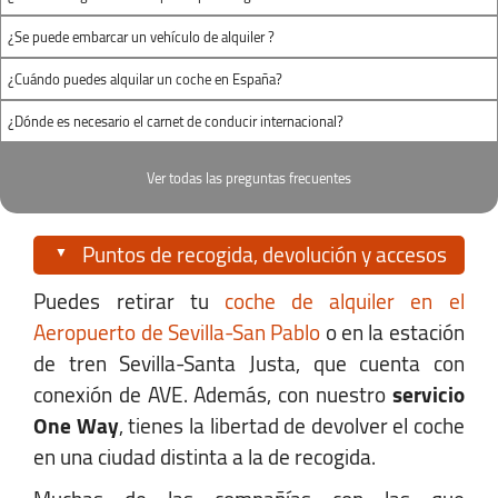
Ver Mapa
¿Se puede embarcar un vehículo de alquiler ?
¿Cuándo puedes alquilar un coche en España?
Horario:
¿Dónde es necesario el carnet de conducir internacional?
Lunes-Viernes:
08:00 - 18:00
Sábado:
09:00 - 13:00
Ver todas las preguntas frecuentes
Domingo:
09:00 - 13:00
Puntos de recogida, devolución y accesos
Puedes retirar tu
coche de alquiler en el
Estación AVE Santa Justa
Aeropuerto de Sevilla-San Pablo
o en la estación
de tren Sevilla-Santa Justa, que cuenta con
Estación Santa Justa | Avda.Kansas City,
conexión de AVE. Además, con nuestro
servicio
s/n.
One Way
, tienes la libertad de devolver el coche
Sevilla Santa Justa, Sevilla 41007
en una ciudad distinta a la de recogida.