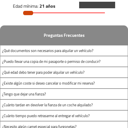
Horario:
Edad mínima:
21 años
Lunes-Viernes:
08:00 - 19:00
Años de Carnet:
1 año
3 maletas pequeñas
Sábado:
09:00 - 17:00
Domingo:
09:00 - 17:00
Preguntas Frecuentes
2 maletas pequeñas
¿Qué documentos son necesarios para alquilar un vehículo?
Pol.Ind. La Negrilla
¿Puedo llevar una copia de mi pasaporte o permiso de conducir?
Pol. Ind. La Negrilla. C/Tipografía nº 16
¿Qué edad debo tener para poder alquilar un vehículo?
(Nave 3)
¿Existe algún coste si deseo cancelar o modificar mi reserva?
Sevilla Este, Sevilla 41016
¿Tengo que dejar una fianza?
¿Cuánto tardan en devolver la fianza de un coche alquilado?
+34 652 952 388
¿Cuánto tiempo puedo retrasarme al entregar el vehículo?
sevillaE@autofurgo.com
¿Necesito algún carnet especial para furgonetas?