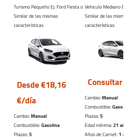
Sábado:
09:00 - 13:00
Turismo Pequeño
Ej: Ford Fiesta
o
Vehiculo Mediano
Ej: For
Domingo:
Cerrado
Similar de las mismas
Similar de las mismas
características
características
Sevilla Cartuja
C.C TORRE SEVILLA CAMINO
DESCUBRIMIENTOS, S N
Sevilla Cartuja, Sevilla 41092
Consultar
Desde €18,
16
+34 652 952 388
€/día
Cambio:
Manual
Combustible:
Gasolina
sevillaC@autofurgo.com
Plazas:
5
Cambio:
Manual
Ver Mapa
Edad mínima:
21 años
Combustible:
Gasolina
Años de Carnet:
1 año
Plazas:
5