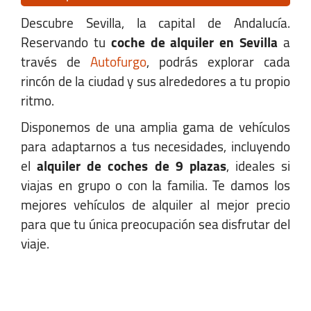
Descubre Sevilla, la capital de Andalucía.
Reservando tu
coche de alquiler en Sevilla
a
Dos Hermanas
través de
Autofurgo
, podrás explorar cada
rincón de la ciudad y sus alrededores a tu propio
Opel Divisa. Carretera N-4, km 555,2
ritmo.
Dos Hermanas, Sevilla 41700
Disponemos de una amplia gama de vehículos
para adaptarnos a tus necesidades, incluyendo
+34 652 952 388
el
alquiler de coches de 9 plazas
, ideales si
viajas en grupo o con la familia. Te damos los
dosH@autofurgo.com
mejores vehículos de alquiler al mejor precio
Ver Mapa
para que tu única preocupación sea disfrutar del
viaje.
Horario:
Lunes-Viernes:
08:00 - 13:00