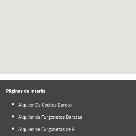
Tomares, Sevilla 41927
+34 652 952 388
tomares@autofurgo.com
Ver Mapa
Horario:
Lunes-Viernes:
08:00 - 19:00
Sábado:
09:00 - 13:00
Páginas de Interés
Domingo:
09:00 - 13:00
Alquiler De Coches Barato
Alquiler de Furgonetas Baratas
Alquiler de Furgonetas de 9