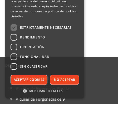
la experiencia del usuario. Al utilizar
nuestro sitio web, acepta todas las cookies
de acuerdo con nuestra política de cookies.
Detalles
ESTRICTAMENTE NECESARIAS
RENDIMIENTO
ORIENTACIÓN
FUNCIONALIDAD
Páginas de Interés
SIN CLASIFICAR
Alquiler De Coches Barato
ACEPTAR COOKIES
NO ACEPTAR
Alquiler de Furgonetas Baratas
MOSTRAR DETALLES
Alquiler de Furgonetas de 9
plazas
Estrictamente necesarias
Rendimiento
Blog
Orientación
Funcionalidad