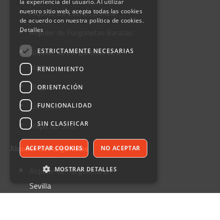
la experiencia del usuario. Al utilizar
Alquiler De Coches Barato
nuestro sitio web, acepta todas las cookies
de acuerdo con nuestra política de cookies.
Alquiler de Furgonetas Baratas
Detalles
Alquiler de Furgonetas de 9
ESTRICTAMENTE NECESARIAS
plazas
RENDIMIENTO
Blog
ORIENTACIÓN
Contactar
FUNCIONALIDAD
Mapa del Sitio
SIN CLASIFICAR
Alquiler de Furgonetas
ACEPTAR COOKIES
NO ACEPTAR
Alquiler de Furgoneta en
MOSTRAR DETALLES
Sevilla
Alquiler de Furgoneta en
Estrictamente necesarias
Rendimiento
Orientación
Funcionalidad