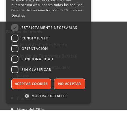
nuestro sitio web, acepta todas las cookies
de acuerdo con nuestra política de cookies.
Detalles
ESTRICTAMENTE NECESARIAS
Páginas de Interés
RENDIMIENTO
Alquiler De Coches Barato
ORIENTACIÓN
Alquiler de Furgonetas Baratas
FUNCIONALIDAD
Alquiler de Furgonetas de 9
SIN CLASIFICAR
plazas
ACEPTAR COOKIES
NO ACEPTAR
Blog
MOSTRAR DETALLES
Contactar
Mapa del Sitio
Estrictamente necesarias
Rendimiento
Alquiler de Furgonetas
Orientación
Funcionalidad