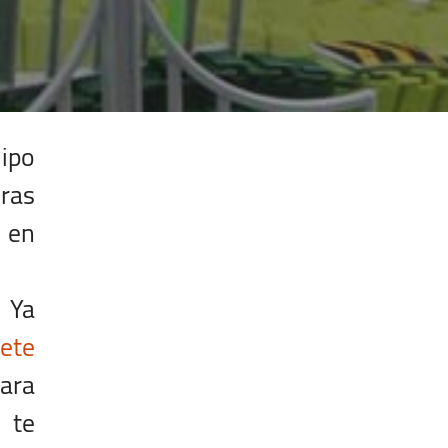
uipo
ras
 en
 Ya
uete
para
 te