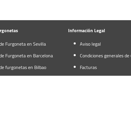
urgonetas
Información Legal
 de Furgoneta en Sevilla
Aviso legal
 de Furgoneta en Barcelona
Condiciones generales de
 de furgonetas en Bilbao
Facturas
 de Furgoneta en Zaragoza
Política de Cookies
 de furgoneta en Madrid
Política de privacidad
 de furgonetas en Valencia
o. Todos los derechos Reservados.