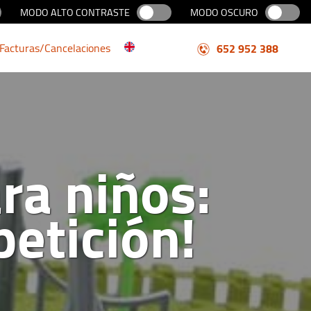
MODO ALTO CONTRASTE
MODO OSCURO
Facturas/Cancelaciones
652 952 388
ra niños:
etición!