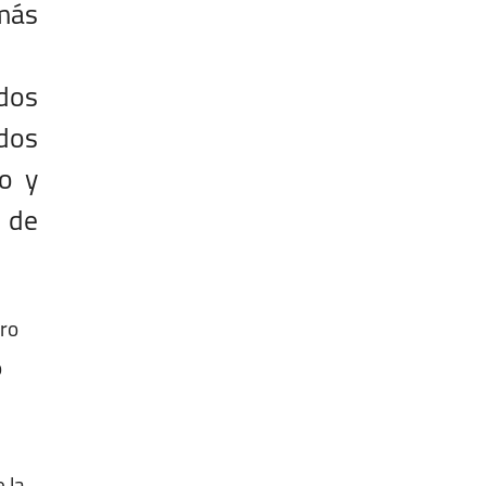
más
dos
odos
so y
 de
tro
o
 la