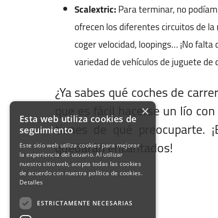
Scalextric:
Para terminar, no podíamos
ofrecen los diferentes circuitos de 
coger velocidad, loopings… ¡No falta 
variedad de vehículos de juguete de d
¿Ya sabes qué coches de carrer
que es fácil hacerse un lío con
×
Esta web utiliza cookies de
tienes de qué preocuparte. ¡
seguimiento
quedarán encantados!
vincia Salida
ha de Salida
ha Salida en Formato
a de Salida
ha de Vuelta
ha de Vuelta
a de Vuelta
olución misma provincia
ductor entre 25 y 70 años
Este sitio web utiliza cookies para mejorar
la experiencia del usuario. Al utilizar
nuestro sitio web, acepta todas las cookies
de acuerdo con nuestra política de cookies.
Detalles
ESTRICTAMENTE NECESARIAS