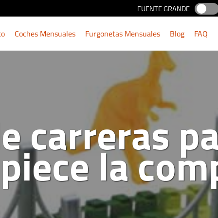
FUENTE GRANDE
to
Coches Mensuales
Furgonetas Mensuales
Blog
FAQ
e carreras pa
piece la comp