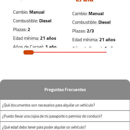
barcelonaRES@autofurgo.com
Cambio:
Manual
Ver Mapa
Cambio:
Manual
Combustible:
Diesel
Combustible:
Diesel
Plazas:
2
Horario:
Plazas:
2/3
Edad mínima:
21 años
Edad mínima:
21 años
Lunes-Viernes:
07:00 - 23:00
Años de Carnet:
1 año
Años de Carnet:
1 año
Sábado:
07:00 - 23:00
Dimensiones de carga
Domingo:
07:00 - 23:00
Dimensiones de carga
1.50m
x
1.20m
x
2.20m
x
1.30m
x
Barcelona - Estación Sants Furgonetas
1.20m
1.40m
Preguntas Frecuentes
(largo x ancho x
(largo x ancho x
PZA. DE LOS PAISES CATALANES, S/N,
¿Qué documentos son necesarios para alquilar un vehículo?
alto)
alto)
Barcelona Renfe Estación Sants,
¿Puedo llevar una copia de mi pasaporte o permiso de conducir?
Barcelona 08014
¿Qué edad debo tener para poder alquilar un vehículo?