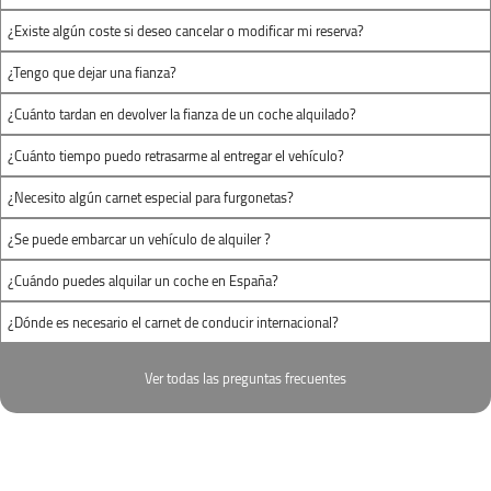
¿Existe algún coste si deseo cancelar o modificar mi reserva?
+34 652 952 388
¿Tengo que dejar una fianza?
barcelonaRES@autofurgo.com
¿Cuánto tardan en devolver la fianza de un coche alquilado?
Ver Mapa
¿Cuánto tiempo puedo retrasarme al entregar el vehículo?
¿Necesito algún carnet especial para furgonetas?
Horario:
¿Se puede embarcar un vehículo de alquiler ?
Lunes-Viernes:
07:00 - 23:00
¿Cuándo puedes alquilar un coche en España?
Sábado:
07:00 - 23:00
¿Dónde es necesario el carnet de conducir internacional?
Domingo:
07:00 - 23:00
Ver todas las preguntas frecuentes
Hospitalet de Llobregat
Carrer Primer de Maig, 29 | Hospitalet