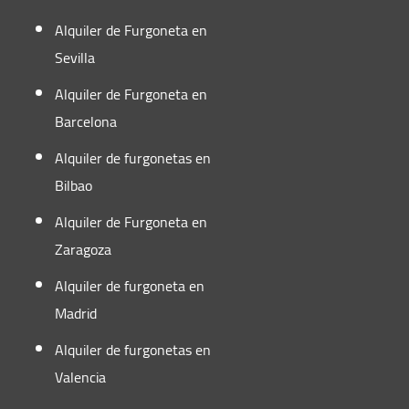
Sábado:
09:00 - 13:00
Alquiler de Furgoneta en
Domingo:
Cerrado
Sevilla
Alquiler de Furgoneta en
Granollers-Barcelona
Barcelona
Alquiler de furgonetas en
C/ Jordi Camp, 89 - (Estación de servicio)
Bilbao
-
Alquiler de Furgoneta en
Granollers, Barcelona 08400
Zaragoza
Alquiler de furgoneta en
+34 652 952 388
Madrid
granollers@autofurgo.com
Alquiler de furgonetas en
Ver Mapa
Valencia