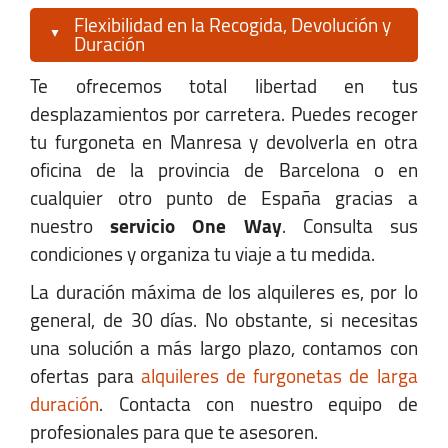
de Llobregat -
Flexibilidad en la Recogida, Devolución y
Duración
Barcelona-Ciudad Furgonetas Gran
Te ofrecemos total libertad en tus
Capacidad, Barcelona
desplazamientos por carretera. Puedes recoger
tu furgoneta en Manresa y devolverla en otra
oficina de la provincia de Barcelona o en
+34 652 952 388
cualquier otro punto de España gracias a
barcelona-ciudadFGC@autofurgo.com
nuestro
servicio One Way
. Consulta sus
Ver Mapa
condiciones y organiza tu viaje a tu medida.
La duración máxima de los alquileres es, por lo
Horario:
general, de 30 días. No obstante, si necesitas
Lunes-Viernes:
08:00 - 18:00
una solución a más largo plazo, contamos con
ofertas para
alquileres de furgonetas de larga
Sábado:
09:00 - 13:00
duración
. Contacta con nuestro equipo de
Domingo:
Cerrado
profesionales para que te asesoren.