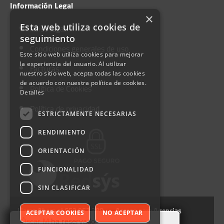
Información Legal
Horario:
×
Esta web utiliza cookies de
Aviso legal
Lunes-Viernes:
08:00 - 18:00
seguimiento
Condiciones generales de uso
Sábado:
09:00 - 13:00
Este sitio web utiliza cookies para mejorar
la experiencia del usuario. Al utilizar
Domingo:
09:00 - 13:00
Facturas
nuestro sitio web, acepta todas las cookies
de acuerdo con nuestra política de cookies.
Política de Cookies
Detalles
Hospitalet de Llobregat
Política de privacidad
ESTRICTAMENTE NECESARIAS
Carrer Primer de Maig, 29-
RENDIMIENTO
Hospitalet de Llobregat, Barcelona
ORIENTACIÓN
FUNCIONALIDAD
+34 652 952 388
SIN CLASIFICAR
hospitaletDL@autofurgo.com
Llama Ahora al 652 952 388
Acceso para Agencias
ACEPTAR COOKIES
NO ACEPTAR
Óscar M
ha reservado