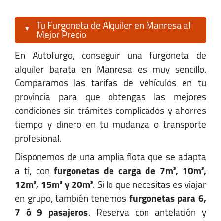
Sábado:
07:30 - 23:59
Tu Furgoneta de Alquiler en Manresa al
Domingo:
07:30 - 23:59
Mejor Precio
En Autofurgo, conseguir una furgoneta de
Badalona-Barcelona
alquiler barata en Manresa es muy sencillo.
Comparamos las tarifas de vehículos en tu
Riera De Montalegre, 2(Makro P. Ind,
provincia para que obtengas las mejores
08916 Badalona,
condiciones sin trámites complicados y ahorres
tiempo y dinero en tu mudanza o transporte
Badalona, Barcelona 08915
profesional.
Disponemos de una amplia flota que se adapta
+34 652 952 388
a ti, con
furgonetas de carga de 7m³, 10m³,
12m³, 15m³ y 20m³
. Si lo que necesitas es viajar
badalona@autofurgo.com
en grupo, también tenemos
furgonetas para 6,
Ver Mapa
7 ó 9 pasajeros
. Reserva con antelación y