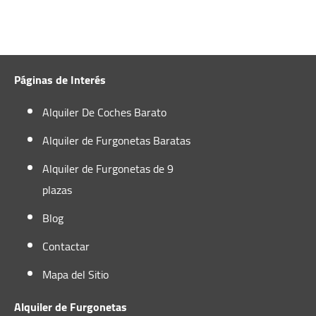
Castelldefels
Arpa Motor. Calle Arcadio Balaguer,87
Páginas de Interés
local 2 Tel 67072995
Alquiler De Coches Barato
Castelldefels, Barcelona
Alquiler de Furgonetas Baratas
Alquiler de Furgonetas de 9
+34 652 952 388
plazas
castelldefels@autofurgo.com
Blog
Ver Mapa
Contactar
Horario:
Mapa del Sitio
Lunes-Viernes:
08:00 - 13:00
Alquiler de Furgonetas