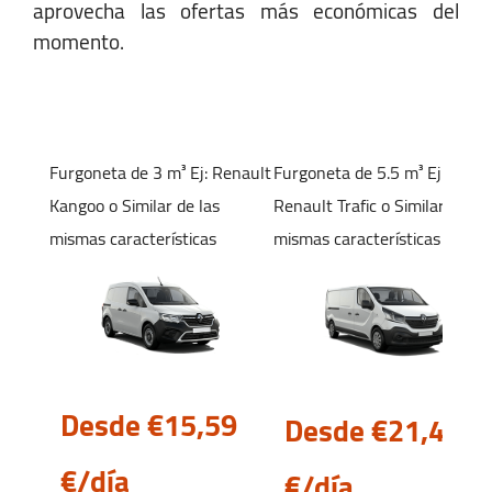
aprovecha las ofertas más económicas del
Horario:
momento.
Lunes-Viernes:
08:00 - 18:00
Sábado:
09:00 - 13:00
Domingo:
09:00 - 13:00
Furgoneta de 3 m³
Ej: Renault
Furgoneta de 5.5 m³
Ej:
Kangoo
o Similar de las
Renault Trafic
o Similar de las
Barcelona - Estación Sants
mismas características
mismas características
PZA. DE LOS PAISES CATALANES, S/N,
Barcelona Renfe Estación Sants,
Barcelona 08014
Desde €15,
59
Desde €21,
41
+34 652 952 388
€/día
€/día