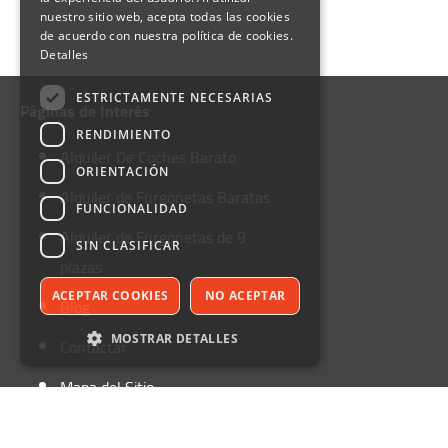
nuestro sitio web, acepta todas las cookies
de acuerdo con nuestra política de cookies.
Detalles
ESTRICTAMENTE NECESARIAS
Páginas de Interés
RENDIMIENTO
Alquiler De Coches Barato
ORIENTACIÓN
Alquiler de Furgonetas Baratas
FUNCIONALIDAD
Alquiler de Furgonetas de 9
SIN CLASIFICAR
plazas
ACEPTAR COOKIES
NO ACEPTAR
Blog
MOSTRAR DETALLES
Contactar
Mapa del Sitio
Estrictamente necesarias
Rendimiento
Alquiler de Furgonetas
Orientación
Funcionalidad