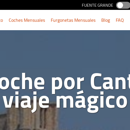
FUENTE GRANDE
to
Coches Mensuales
Furgonetas Mensuales
Blog
FAQ
oche por Can
viaje mágico