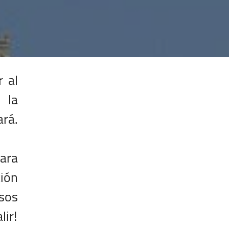
 al
 la
ará.
para
ción
sos
lir!