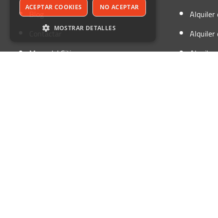
ACEPTAR COOKIES
NO ACEPTAR
Blog
Alquiler
MOSTRAR DETALLES
Contactar
Alquiler
Mapa del Sitio
Alquiler
Estrictamente necesarias
Rendimiento
Orientación
Funcionalidad
Llama Ahora al 652 952 388
Acceso para Agencias
©Autofurg
Sin clasificar
Las cookies estrictamente necesarias permiten
la funcionalidad central del sitio web, como el
inicio de sesión del usuario y la
administración de la cuenta. El sitio web no
puede utilizarse correctamente sin las cookies
estrictamente necesarias.
Provider
/
Nombre
Vencimiento
Descripción
Dominio
PHPSESSID
Sesión
Cookie
PHP.net
generada por
www.autofurgo.es
aplicaciones
basadas en el
lenguaje PHP
Este es un