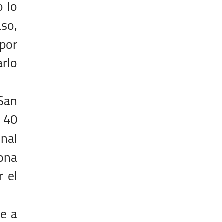
o lo
aso,
por
arlo
 San
 40
onal
zona
r el
le a