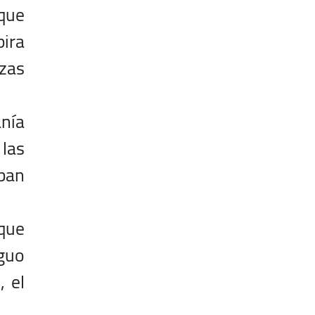
 que
pira
rzas
anía
las
ban
 que
guo
, el