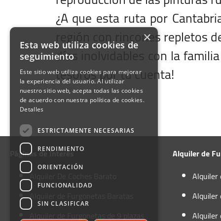
¿A que esta ruta por Cantabri
región con rincones repletos de
×
Esta web utiliza cookies de
días inolvidables con la famili
seguimiento
tesoros por tu cuenta!
vincia Salida
ha de Salida
ha Salida en Formato
a de Salida
ha de Vuelta
ha de Vuelta
a de Vuelta
olución misma provincia
ductor entre 25 y 70 años
Este sitio web utiliza cookies para mejorar
la experiencia del usuario. Al utilizar
nuestro sitio web, acepta todas las cookies
de acuerdo con nuestra política de cookies.
Detalles
ESTRICTAMENTE NECESARIAS
RENDIMIENTO
Páginas de Interés
Alquiler de F
ORIENTACIÓN
Alquiler De Coches Barato
Alquiler
FUNCIONALIDAD
Alquiler de Furgonetas Baratas
Alquiler
SIN CLASIFICAR
Alquiler de Furgonetas de 9 plazas
Alquiler