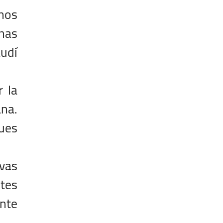
 nos
unas
audí
r la
ana.
ues
evas
ntes
ente