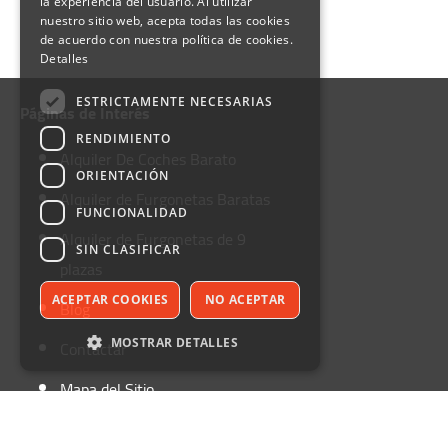
la experiencia del usuario. Al utilizar
nuestro sitio web, acepta todas las cookies
de acuerdo con nuestra política de cookies.
Detalles
ESTRICTAMENTE NECESARIAS
Páginas de Interés
RENDIMIENTO
Alquiler De Coches Barato
ORIENTACIÓN
Alquiler de Furgonetas Baratas
FUNCIONALIDAD
Alquiler de Furgonetas de 9
SIN CLASIFICAR
plazas
ACEPTAR COOKIES
NO ACEPTAR
Blog
MOSTRAR DETALLES
Contactar
Mapa del Sitio
Estrictamente necesarias
Rendimiento
Alquiler de Furgonetas
Orientación
Funcionalidad