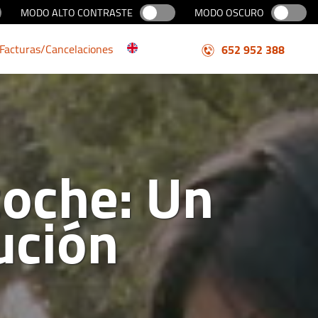
MODO ALTO CONTRASTE
MODO OSCURO
Facturas/Cancelaciones
652 952 388
coche: Un
ución