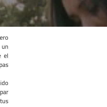
pero
 un
 el
pas
 ido
 par
 tus