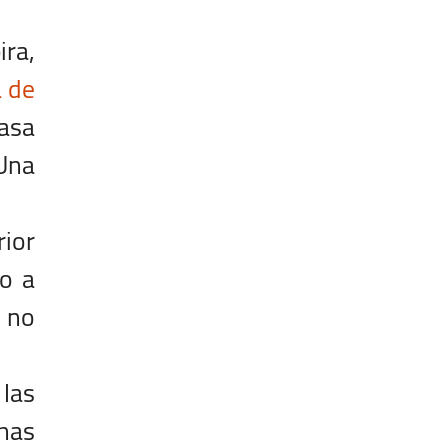
ira,
a de
asa
Una
rior
to a
 no
 las
 has