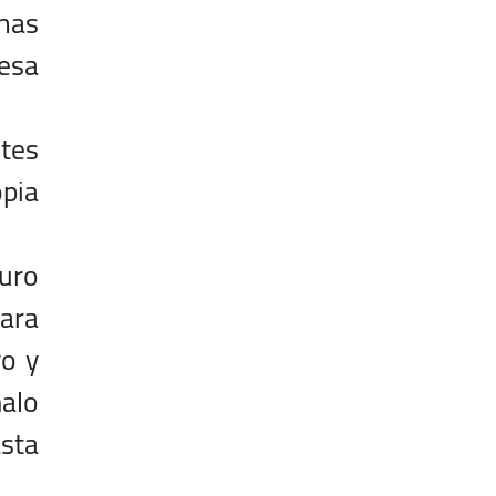
inas
resa
ntes
opia
puro
para
yo y
alo
sta