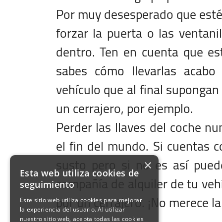
Por muy desesperado que estés
forzar la puerta o las ventani
dentro. Ten en cuenta que es
sabes cómo llevarlas acabo 
vehículo que al final supongan
un cerrajero, por ejemplo.
Perder las llaves del coche n
el fin del mundo. Si cuentas 
susto pero si no es así puede
×
Esta web utiliza cookies de
compañía de alquiler de tu ve
seguimiento
por un cerrajero. ¡No merece la
vincia Salida
ha de Salida
ha Salida en Formato
a de Salida
ha de Vuelta
ha de Vuelta
a de Vuelta
olución misma provincia
ductor entre 25 y 70 años
Este sitio web utiliza cookies para mejorar
la experiencia del usuario. Al utilizar
nuestro sitio web, acepta todas las cookies