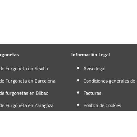
urgonetas
Información Legal
 de Furgoneta en Sevilla
Aviso legal
 de Furgoneta en Barcelona
Condiciones generales de
 de furgonetas en Bilbao
Facturas
 de Furgoneta en Zaragoza
Política de Cookies
 de furgoneta en Madrid
Política de privacidad
 de furgonetas en Valencia