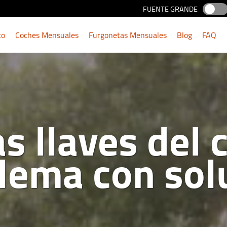
FUENTE GRANDE
to
Coches Mensuales
Furgonetas Mensuales
Blog
FAQ
as llaves del 
lema con sol