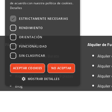
de acuerdo con nuestra política de cookies.
Detalles
ESTRICTAMENTE NECESARIAS
RENDIMIENTO
ORIENTACIÓN
Páginas de Interés
Alquiler de F
FUNCIONALIDAD
Alquiler De Coches Barato
Alquiler
SIN CLASIFICAR
Alquiler de Furgonetas Baratas
Alquiler
ACEPTAR COOKIES
NO ACEPTAR
Alquiler de Furgonetas de 9 plazas
Alquiler
MOSTRAR DETALLES
Blog
Alquiler
Contactar
Alquiler
Estrictamente necesarias
Rendimiento
Orientación
Funcionalidad
Mapa del Sitio
Alquiler
Sin clasificar