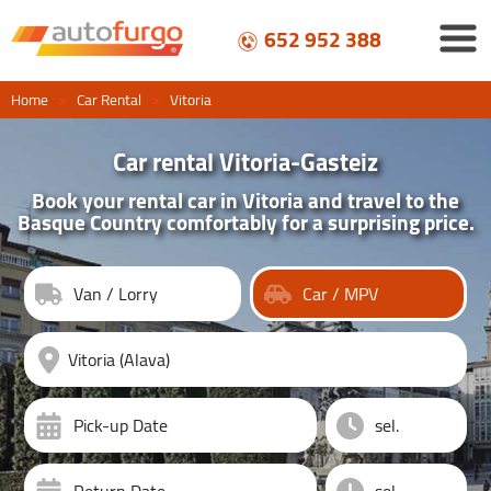
652 952 388
Home
>
Car Rental
>
Vitoria
Car rental Vitoria-Gasteiz
Book your rental car in Vitoria and travel to the
Basque Country comfortably for a surprising price.
Van / Lorry
Car / MPV
Pick-up Date