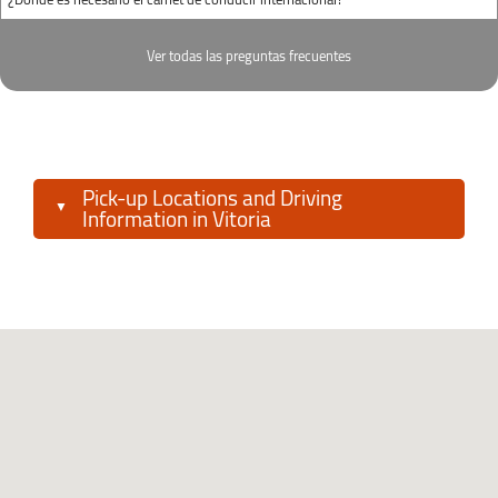
Ver todas las preguntas frecuentes
Pick-up Locations and Driving
Information in Vitoria
You can pick up and drop off your rental car at
Vitoria-Gasteiz Airport
and also at different
strategic points in the city center. Use the
Autofurgo online search engine
to choose the
location that best fits your itinerary.
Connectivity and access routes:
Vitoria-
Gasteiz is easy to reach by road via the
A-1