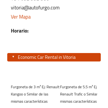
vitoria@autofurgo.com
Ver Mapa
Horario:
Lunes-Viernes:
08:00 - 18:00
Sábado:
09:00 - 13:00
Economic Car Rental in Vitoria
Domingo:
Cerrado
At Autofurgo we help you find the rental car in
Vitoria-Gasteiz that best suits your trip, at an
affordable price and with a smooth booking
Furgoneta de 3 m³
Ej: Renault
Furgoneta de 5.5 m³
Ej:
process. Pick up and drop off your vehicle at the
Kangoo
o Similar de las
Renault Trafic
o Similar de las
most convenient office in Álava and enjoy total
mismas características
mismas características
flexibility during your stay.