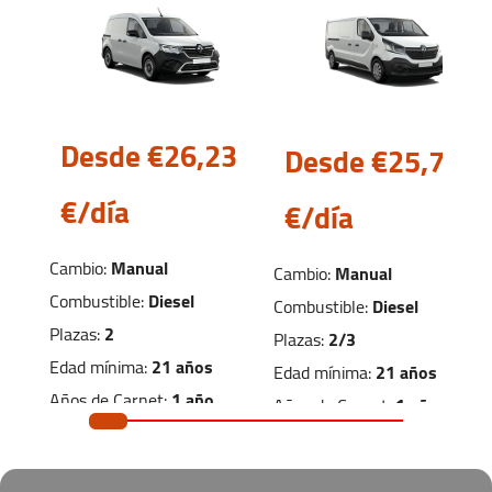
Vitoria is an ideal base to explore the Basque
Country at your own pace: green areas, historic
quarters, great gastronomy and day trips to
Rioja Alavesa or the Natural Parks nearby are
much easier with your own car.
Desde €26,
23
Desde €25,
70
€/día
€/día
Cambio:
Manual
Cambio:
Manual
Combustible:
Diesel
Combustible:
Diesel
Plazas:
2
Plazas:
2/3
Edad mínima:
21 años
Edad mínima:
21 años
Años de Carnet:
1 año
Años de Carnet:
1 año
Dimensiones de carga
Dimensiones de carga