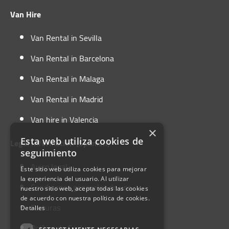
also visit places like
Laguardia
(Rioja Alavesa),
Van Hire
the
Añana Salt Valley
, the
Gorbea Natural Park
or the
Salto del Nervión
, among many other
Van Rental in Sevilla
great day trips.
Van Rental in Barcelona
Van Rental in Malaga
Van Rental in Madrid
Van hire in Valencia
×
Esta web utiliza cookies de
Legal Information (Spanish)
seguimiento
Aviso legal
Este sitio web utiliza cookies para mejorar
la experiencia del usuario. Al utilizar
Condiciones generales de uso
nuestro sitio web, acepta todas las cookies
de acuerdo con nuestra política de cookies.
Facturas
Detalles
Política de Cookies