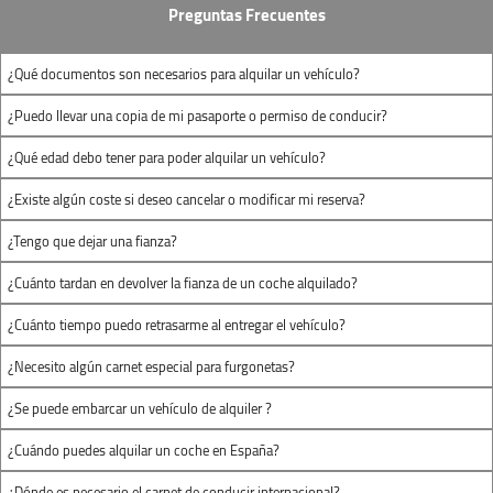
Preguntas Frecuentes
1.50m
x
1.20m
x
2.20m
x
1.30m
x
1.20m
1.40m
¿Qué documentos son necesarios para alquilar un vehículo?
(largo x ancho x
(largo x ancho x
¿Puedo llevar una copia de mi pasaporte o permiso de conducir?
alto)
alto)
¿Qué edad debo tener para poder alquilar un vehículo?
¿Existe algún coste si deseo cancelar o modificar mi reserva?
¿Tengo que dejar una fianza?
¿Cuánto tardan en devolver la fianza de un coche alquilado?
¿Cuánto tiempo puedo retrasarme al entregar el vehículo?
¿Necesito algún carnet especial para furgonetas?
¿Se puede embarcar un vehículo de alquiler ?
¿Cuándo puedes alquilar un coche en España?
¿Dónde es necesario el carnet de conducir internacional?