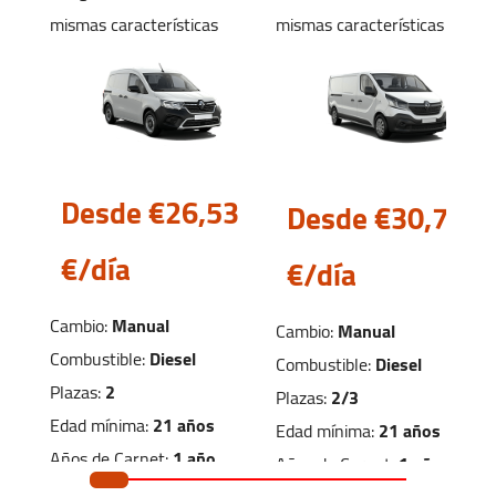
surroundings with total freedom.
mismas características
mismas características
Whether you plan to visit the impressive Roman
MOTOREBRE. Avenida de Sant Jaume,
ruins, relax on the beautiful beaches of the
109
Costa Dorada, or take a trip to the Port
Amposta, Tarragona 43500
Aventura theme park just 15 minutes away,
booking your ideal vehicle with us is quick and
simple.
Desde €26,
53
Desde €30,
78
+34 652 952 388
€/día
amposta@autofurgo.com
€/día
Ver Mapa
Cambio:
Manual
Cambio:
Manual
Combustible:
Diesel
Combustible:
Diesel
Horario:
Plazas:
2
Plazas:
2/3
Lunes-Viernes:
09:00 - 17:00
Edad mínima:
21 años
Edad mínima:
21 años
Sábado:
09:00 - 13:00
Años de Carnet:
1 año
Años de Carnet:
1 año