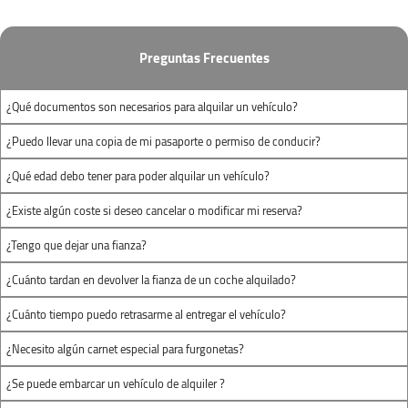
Domingo:
Cerrado
Dimensiones de carga
Dimensiones de carga
Preguntas Frecuentes
1.50m
x
1.20m
x
2.20m
x
1.30m
x
Reus-Tarragona
1.20m
1.40m
¿Qué documentos son necesarios para alquilar un vehículo?
Plaza de la Estación S/N, Estacion de
(largo x ancho x
(largo x ancho x
¿Puedo llevar una copia de mi pasaporte o permiso de conducir?
Renfe
alto)
alto)
¿Qué edad debo tener para poder alquilar un vehículo?
Reus, Tarragona 43203
¿Existe algún coste si deseo cancelar o modificar mi reserva?
¿Tengo que dejar una fianza?
+34 652 952 388
¿Cuánto tardan en devolver la fianza de un coche alquilado?
reus@autofurgo.com
¿Cuánto tiempo puedo retrasarme al entregar el vehículo?
Ver Mapa
¿Necesito algún carnet especial para furgonetas?
Horario:
¿Se puede embarcar un vehículo de alquiler ?