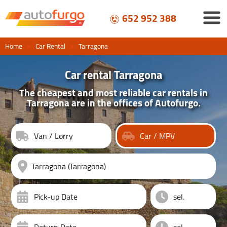
652 952 388
Home
>
Car Rental
>
Tarragona
Car rental Tarragona
The cheapest and most reliable car rentals in
Tarragona are in the offices of Autofurgo.
Van / Lorry
Car / MPV
Pick-up Date