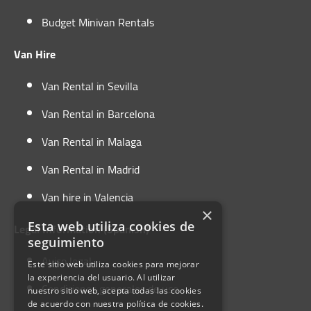
tarragona@autofurgo.com
outside the center,
Green zone:
Budget Minivan Rentals
Ver Mapa
at a reduced daily
Reserved for
Van Hire
rate for non-
residents, with
Horario:
residents.
specific hours for
Van Rental in Sevilla
Lunes-Viernes:
08:00 - 19:00
public parking.
Van Rental in Barcelona
Sábado:
09:00 - 13:00
Van Rental in Malaga
Domingo:
09:00 - 13:00
Van Rental in Madrid
To avoid complications, we recommend using a
public or private car park.
Here is a link with
Van hire in Valencia
available parking options.
×
Esta web utiliza cookies de
Legal Information (Spanish)
seguimiento
Aviso legal
Este sitio web utiliza cookies para mejorar
la experiencia del usuario. Al utilizar
Condiciones generales de uso
nuestro sitio web, acepta todas las cookies
de acuerdo con nuestra política de cookies.