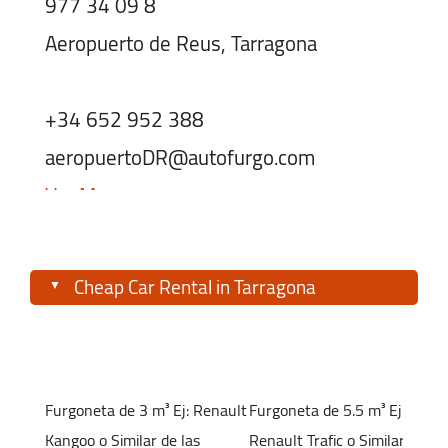
977 34 09 8
Aeropuerto de Reus, Tarragona
+34 652 952 388
aeropuertoDR@autofurgo.com
Ver Mapa
Horario:
Cheap Car Rental in Tarragona
Lunes-Viernes:
08:00 - 18:00
Sábado:
09:00 - 13:00
At Autofurgo we want you to find the rental car
Domingo:
Cerrado
in Tarragona you need. We offer a wide range of
vehicles at very competitive prices so you can
Furgoneta de 3 m³
Ej: Renault
Furgoneta de 5.5 m³
Ej:
explore this UNESCO World Heritage city and its
Kangoo
o Similar de las
Renault Trafic
o Similar de las
Amposta - Centro Ciudad