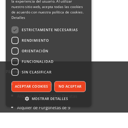
la experiencia del usuario. Al utilizar
nuestro sitio web, acepta todas las cookies
de acuerdo con nuestra política de cookies.
Detalles
ESTRICTAMENTE NECESARIAS
RENDIMIENTO
ORIENTACIÓN
FUNCIONALIDAD
Páginas de Interés
SIN CLASIFICAR
Alquiler De Coches Barato
ACEPTAR COOKIES
NO ACEPTAR
Alquiler de Furgonetas Baratas
MOSTRAR DETALLES
Alquiler de Furgonetas de 9
plazas
Estrictamente necesarias
Rendimiento
Blog
Orientación
Funcionalidad