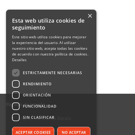
×
Esta web utiliza cookies de
seguimiento
Este sitio web utiliza cookies para mejorar
la experiencia del usuario. Al utilizar
nuestro sitio web, acepta todas las cookies
de acuerdo con nuestra política de cookies.
Detalles
ESTRICTAMENTE NECESARIAS
RENDIMIENTO
ORIENTACIÓN
Páginas de Interés
FUNCIONALIDAD
Alquiler De Coches Barato
SIN CLASIFICAR
Alquiler de Furgonetas Baratas
ACEPTAR COOKIES
NO ACEPTAR