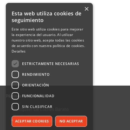
×
Esta web utiliza cookies de
seguimiento
Este sitio web utiliza cookies para mejorar
la experiencia del usuario. Al utilizar
nuestro sitio web, acepta todas las cookies
de acuerdo con nuestra política de cookies.
Detalles
ESTRICTAMENTE NECESARIAS
RENDIMIENTO
ORIENTACIÓN
Páginas de Interés
FUNCIONALIDAD
SIN CLASIFICAR
Alquiler De Coches Barato
Alquiler de Furgonetas Baratas
ACEPTAR COOKIES
NO ACEPTAR