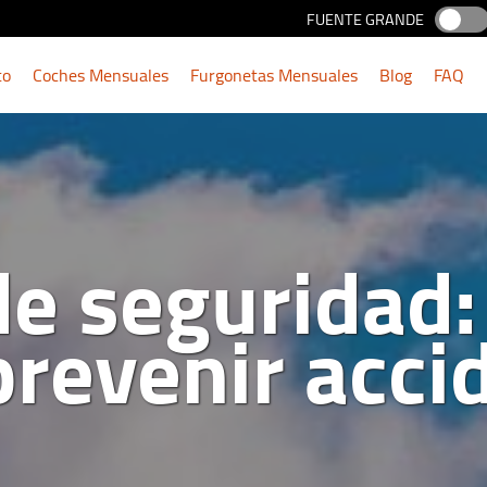
FUENTE GRANDE
to
Coches Mensuales
Furgonetas Mensuales
Blog
FAQ
de seguridad
prevenir acci