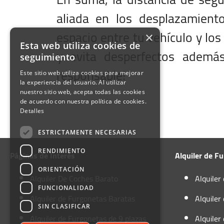
aliada en los desplazamient
espacio entre tu vehículo y l
×
Esta web utiliza cookies de
y evita desperfectos ademá
seguimiento
responsable!
vincia Salida
ha de Salida
ha Salida en Formato
a de Salida
ha de Vuelta
ha de Vuelta
a de Vuelta
olución misma provincia
ductor entre 25 y 70 años
Este sitio web utiliza cookies para mejorar
la experiencia del usuario. Al utilizar
nuestro sitio web, acepta todas las cookies
de acuerdo con nuestra política de cookies.
Detalles
ESTRICTAMENTE NECESARIAS
RENDIMIENTO
Páginas de Interés
Alquiler de F
ORIENTACIÓN
Alquiler De Coches Barato
Alquiler
FUNCIONALIDAD
Alquiler de Furgonetas Baratas
Alquiler
SIN CLASIFICAR
Alquiler de Furgonetas de 9 plazas
Alquiler