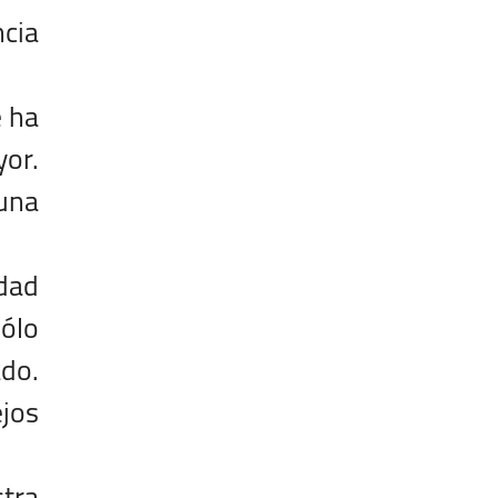
ncia
e ha
or.
una
idad
sólo
ado.
jos
stra