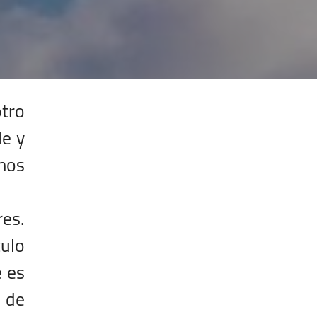
tro
le y
amos
res.
culo
e es
 de