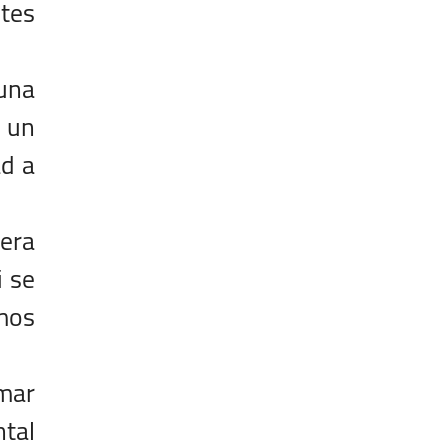
tes
una
r un
ad a
era
i se
mos
mar
ntal