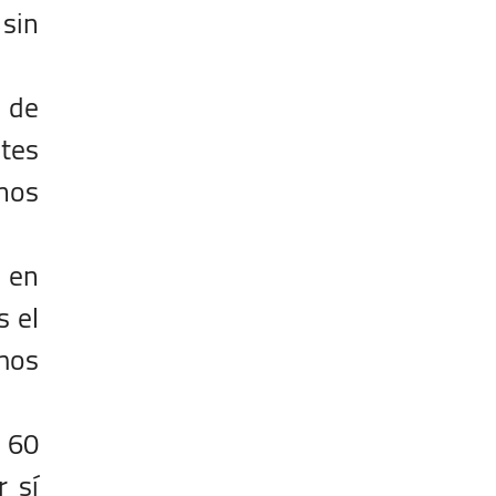
 sin
 de
ntes
unos
 en
s el
amos
 60
r sí