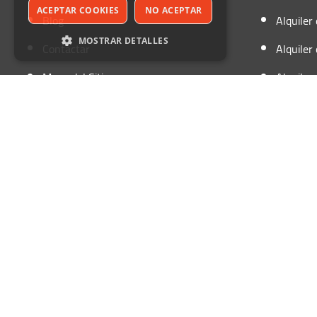
ACEPTAR COOKIES
NO ACEPTAR
Blog
Alquiler
MOSTRAR DETALLES
Contactar
Alquiler
Mapa del Sitio
Alquiler
Estrictamente necesarias
Rendimiento
Orientación
Funcionalidad
Llama Ahora al 652 952 388
Acceso para Agencias
©Autofurg
Sin clasificar
Las cookies estrictamente necesarias permiten
la funcionalidad central del sitio web, como el
inicio de sesión del usuario y la
administración de la cuenta. El sitio web no
puede utilizarse correctamente sin las cookies
estrictamente necesarias.
Provider
/
Nombre
Vencimiento
Descripción
Dominio
PHPSESSID
Sesión
Cookie
PHP.net
generada por
www.autofurgo.es
aplicaciones
basadas en el
lenguaje PHP
Este es un