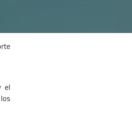
orte
 el
 los