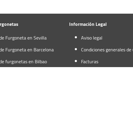
urgonetas
Información Legal
 de Furgoneta en Sevilla
Aviso legal
 de Furgoneta en Barcelona
Condiciones generales de
 de furgonetas en Bilbao
Facturas
 de Furgoneta en Zaragoza
Política de Cookies
 de furgoneta en Madrid
Política de privacidad
 de furgonetas en Valencia
o. Todos los derechos Reservados.