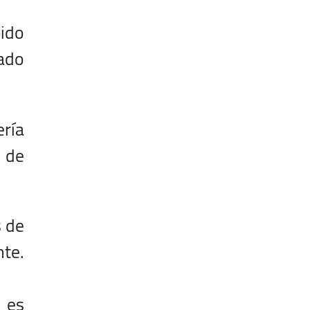
ido
zado
ría
o de
 de
nte.
 es