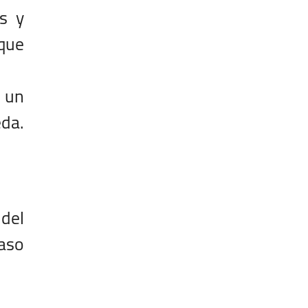
s y
 que
, un
eda.
del
caso