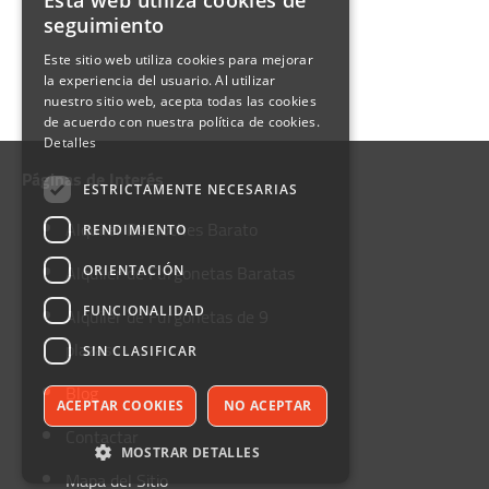
Esta web utiliza cookies de
seguimiento
Este sitio web utiliza cookies para mejorar
la experiencia del usuario. Al utilizar
nuestro sitio web, acepta todas las cookies
de acuerdo con nuestra política de cookies.
Detalles
Páginas de Interés
ESTRICTAMENTE NECESARIAS
Alquiler De Coches Barato
RENDIMIENTO
Alquiler de Furgonetas Baratas
ORIENTACIÓN
Alquiler de Furgonetas de 9
FUNCIONALIDAD
plazas
SIN CLASIFICAR
Blog
ACEPTAR COOKIES
NO ACEPTAR
Contactar
MOSTRAR DETALLES
Mapa del Sitio